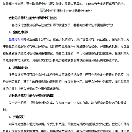
前景都一片光明，至于取得哪个证书更好就业，是因人而异的。下面将为大家进行详细的分析。
金融分析师和注册会计师哪个好就业？
下面将探讨金融分析师与注册会计师的就业前景，看看到底哪个证书更值得考取！
1、金融分析师
金融分析师
的就业范围十分广泛，覆盖了投资银行、资产管理公司、商业银行、保险公司、对
冲基金及私募股权公司等众多领域。他们的角色是深入研究金融市场动态，评估投资机会，为企业
和投资者提供财务分析和投资策略建议。随着全球经济一体化和金融市场的日益复杂，金融机构对
于能够洞察市场趋势、具备扎实财务分析能力和敏锐商业直觉的金融分析师需求持续增长。
2、注册会计师
注册会计师不仅可以在会计师事务所从事审计和咨询服务，还可在各类企业担任财务总监、税
务顾问等要职，甚至在政府机构和非营利组织中发挥重要作用。属于会计行业的精英，而且越来越
多的企业对注册会计师的专业服务需求增加。
金融分析师和注册会计师如何选择？
关于这一问题，并没有绝对的答案，关键在于考生个人的兴趣、能力倾向以及长远的职业规
划。
1、兴趣爱好
如果你对金融市场充满热情，享受分析数据、预测趋势并提出投资建议的过程，金融分析师的
角色可能更能激发你的潜力。相反，如果你对数字敏感，喜欢严谨的财务管理和审计工作，注册会