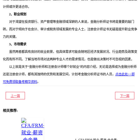
计师或许更适合你。
2、职业规划
对于渴望在投资银行、资产管理等金融领域深耕的人来说，金融分析师证书将是重要的敲门
砖。而对于倾向于在会计、审计或税务领域发展的专业人士，注册会计师证书无疑是提升职业竞争
力的关键。
3、市场需求
虽然两者都具有良好的就业前景，但具体需求可能会随地区经济发展状况、行业趋势及政策变
化而有所不同。了解当地市场对这两种专业人才的需求情况，也是做出决策时不可忽视的因素。
以上就是关于“金融分析师和注册会计师哪个好就业”的内容介绍，无论是选择成为金融分析师
还是注册会计师，都有其独特的优势和发展空间，计划考金融分析师证书的人员，
点击此处>>即
可免费领取备考精华资料
。
上一篇
下一篇
相关推荐:
1. CFA/FRM·就业·薪资·含金量·