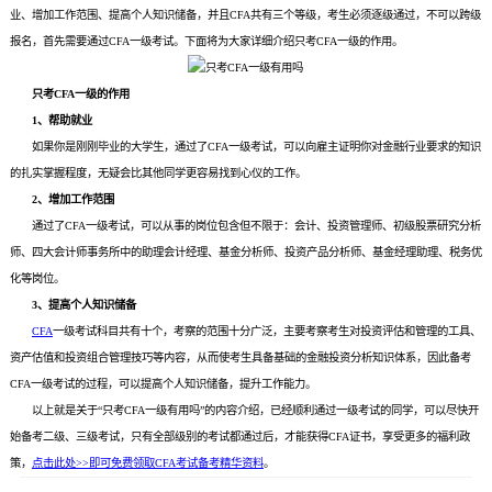
业、
增加工作范围
、提高个人知识储备，并且CFA共有三个等级，考生必须逐级通过，不可以跨级
报名，首先需要通过CFA一级考试。下面将为大家详细介绍只考CFA一级的作用。
只考CFA一级的作用
1、帮助就业
如果你是刚刚毕业的大学生，通过了CFA一级考试，可以向雇主证明你对金融行业要求的知识
的扎实掌握程度，无疑会比其他同学更容易找到心仪的工作。
2、增加工作范围
通过了CFA一级考试，可以从事的岗位包含但不限于：会计、投资管理师、初级股票研究分析
师、四大会计师事务所中的助理会计经理、基金分析师、投资产品分析师、基金经理助理、税务优
化等岗位。
3、提高个人知识储备
CFA
一级考试科目共有十个，考察的范围十分广泛，主要考察考生对投资评估和管理的工具、
资产估值和投资组合管理技巧等内容，从而使考生具备基础的金融投资分析知识体系，因此备考
CFA一级考试的过程，可以提高个人知识储备，提升工作能力。
以上就是关于“只考CFA一级有用吗”的内容介绍，已经顺利通过一级考试的同学，可以尽快开
始备考二级、三级考试，只有全部级别的考试都通过后，才能获得CFA证书，享受更多的福利政
策，
点击此处>>即可免费领取CFA考试备考精华资料
。