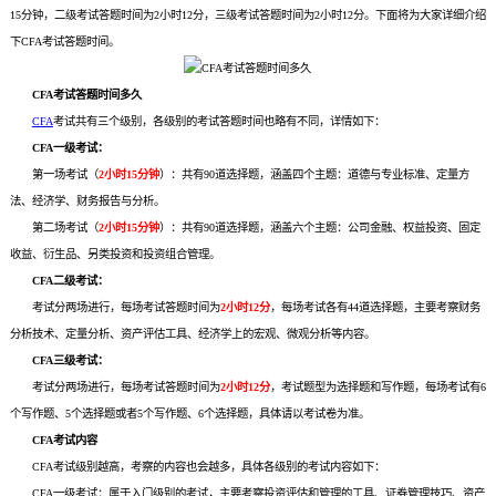
15分钟，二级考试答题时间为2小时12分，三级考试答题时间为2小时12分。下面将为大家详细介绍
下CFA考试答题时间。
CFA考试答题时间多久
CFA
考试共有三个级别，各级别的考试答题时间也略有不同，详情如下：
CFA一级考试：
第一场考试（
2小时15分钟
）：共有90道选择题，涵盖四个主题：道德与专业标准、定量方
法、经济学、财务报告与分析。
第二场考试（
2小时15分钟
）：共有90道选择题，涵盖六个主题：公司金融、权益投资、固定
收益、衍生品、另类投资和投资组合管理。
CFA二级考试：
考试分两场进行，每场考试答题时间为
2小时12分
，每场考试各有44道选择题，主要考察财务
分析技术、定量分析、资产评估工具、经济学上的宏观、微观分析等内容。
CFA三级考试：
考试分两场进行，每场考试答题时间为
2小时12分
，考试题型为选择题和写作题，每场考试有6
个写作题、5个选择题或者5个写作题、6个选择题，具体请以考试卷为准。
CFA考试内容
CFA考试级别越高，考察的内容也会越多，具体各级别的考试内容如下：
CFA一级考试：属于入门级别的考试，主要考察投资评估和管理的工具、证券管理技巧、资产