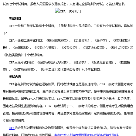
试有七个考试科目，报考人员需要依次逐级报名，只有通过全部级别的考试，才能获得证书。
考试科目
CFA一级和二级考试均有十个科目，并且考试科目也是相同的，三级有七个考试科目，具体如
下：
CFA一级和二级考试科目：《职业伦理道德》、《定量分析》、《经济学》、《财务报表分
析》、《公司理财》、《投资组合管理》、《权益投资》、《固定收益投资》、《衍生品投资》和
《其他类投资》十个考试科目。
CFA三级考试科目：《道德与职业行为标准》、《经济学》、《投资组合管理》、《权益投
资》、《固定收益投资》、《衍生工具》和《其他类投资》七个考试科目。
考试内容
CFA各级别的考试内容在逐级加深，同时考试难度也是逐级递增的。CFA一级考试侧重考察考
生对投资评估和管理的工具、资产估值和投资组合管理技巧等内容，使考生具备基础的金融投资分
析知识体系，属于CFA入门级别的考试。CFA二级考试侧重考察考生对资产评估分析、股票估值、
固定收益及衍生品投资等内容。CFA三级考试属于一、二级考试的结合，侧重考察考生对投资组合
管理，投资绩效分析和理财管理等内容，并且要求考生熟悉掌握资产定价和投资绩效分析，能够独
立撰写投资报告。
CFA
协会虽然对报考科目的次数没有限制，但是每个级别考试只能参加6次，建议大家合理安
排报考科目，打算考CFA证书的同学，
点击此处>>即可免费领取CFA考试备考精华资料
。