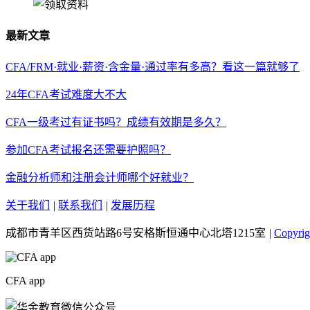
最新文章
CFA/FRM·就业·薪资·含金量·通过率有多高？看这一篇就够了
24年CFA考试难度大不大
CFA一级考过有证书吗？成绩有效期是多久？
参加CFA考试报名还需要护照吗？
金融分析师和注册会计师哪个好就业？
关于我们
|
联系我们
|
发展历程
成都市青羊区西货站路6号安格斯恒通中心北塔1215室
|
Copyri
CFA app