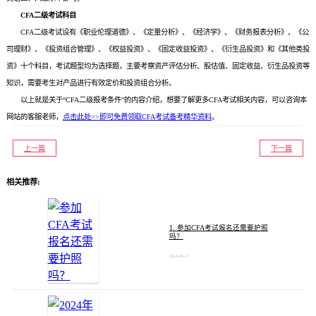
CFA二级考试科目
CFA二级考试设有《职业伦理道德》、《定量分析》、《经济学》、《财务报表分析》、《公
司理财》、《投资组合管理》、《权益投资》、《固定收益投资》、《衍生品投资》和《其他类投
资》十个科目，考试题型均为选择题，主要考察资产评估分析、股估值、固定收益、衍生品投资等
知识，需要考生对产品进行有效定价和投资组合分析。
以上就是关于“CFA二级报考条件”的内容介绍，想要了解更多
CFA
考试相关内容，可以咨询本
网站的客服老师，
点击此处>>即可免费领取CFA考试备考精华资料
。
上一篇
下一篇
相关推荐:
1. 参加CFA考试报名还需要护照
吗？
2024-06-21