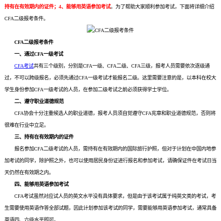
持有在有效期内的证件；4、能够用英语参加考试
。为了帮助大家顺利参加考试，下面将详细介绍
CFA二级报考条件。
CFA二级报考条件
一、通过CFA一级考试
CFA考试
共有三个级别，分别是CFA一级、CFA二级、CFA三级，报考人员需要依次逐级通
过，不可以跨级报名，必须先通过CFA一级考试才能报名二级。这里需要注意的是，以本科在校大
学生身份参加CFA一级考试的人员，在参加二级考试之前必须获得学士学位。
二、遵守职业道德规范
CFA协会十分注重候选人的职业道德，报考人员须自觉遵守CFA宪章和职业道德规范，否则将
很难在行业中立足。
三、持有在有效期内的证件
报名参加CFA二级考试的人员，需持有在有效期内的国际旅行护照，但对于计划在中国内地参
加考试的同学，除护照之外，也可以使用居民身份证进行报名和参加考试，请确保证件在考试日当
天仍然在有效期之内。
四、能够用英语参加考试
CFA考试虽然对应试人员的英文水平没有具体要求，但是由于该考试属于纯英文类的考试，考
生需要使用英语作答全部试题，因此计划参加该考试的同学，需要能够用英语参加考试，通常具备
英语四、六级水平即可。