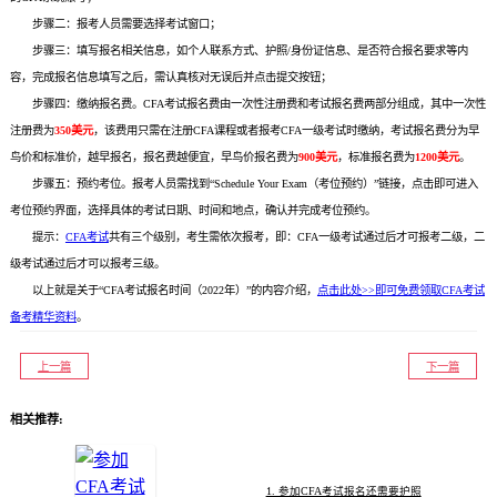
步骤二：报考人员需要选择考试窗口；
步骤三：填写报名相关信息，如个人联系方式、护照/身份证信息、是否符合报名要求等内
容，完成报名信息填写之后，需认真核对无误后并点击提交按钮；
步骤四：缴纳报名费。CFA考试报名费由一次性注册费和考试报名费两部分组成，其中一次性
注册费为
350美元
，该费用只需在注册CFA课程或者报考CFA一级考试时缴纳，考试报名费分为早
鸟价和标准价，越早报名，报名费越便宜，早鸟价报名费为
900美元
，标准报名费为
1200美元
。
步骤五：预约考位。报考人员需找到“Schedule Your Exam（考位预约）”链接，点击即可进入
考位预约界面，选择具体的考试日期、时间和地点，确认并完成考位预约。
提示：
CFA考试
共有三个级别，考生需依次报考，即：CFA一级考试通过后才可报考二级，二
级考试通过后才可以报考三级。
以上就是关于“CFA考试报名时间（2022年）”的内容介绍，
点击此处>>即可免费领取CFA考试
备考精华资料
。
上一篇
下一篇
相关推荐:
1. 参加CFA考试报名还需要护照