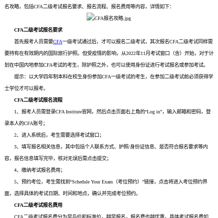
名攻略，包括CFA二级考试报名要求、报名流程、报名费用等内容，详情如下：
CFA二级考试报名要求
首先报考人员需要
CFA
一级考试通过后，才可以报名二级考试，其次报名CFA二级考试同样需
要持有在有效期内的国际旅行护照。但受疫情的影响，从2022年11月考试窗口（含）开始，对于计
划在中国内地参加CFA考试的考生，除护照之外，也可以使用身份证进行考试报名或参加考试。
提示：以大学四年制本科在校生身份参加CFA一级考试的考生，在参加二级考试前必须获得学
士学位才可以报考。
CFA二级考试报名流程
1、报考人员需登录CFA Institute官网，然后点击页面右上角的“Log in”，输入邮箱和密码，登
录本人的CFA账号；
2、进入系统后，考生需要选择考试窗口；
3、填写报名相关信息，其中包括个人联系方式、护照/身份证信息、是否符合报名要求等内
容，报名信息填写完毕，核对无误后需点击提交；
4、缴纳考试报名费用；
5、预约考位，考生需找到“Schedule Your Exam（考位预约）”链接，点击将进入考位预约界
面，选择具体的考试日期、时间和地点，确认并完成考位预约。
CFA二级考试报名费用
CFA二级考试报名费分为早鸟价和标准价，越早报名，报名费也越优惠，具体考试报名费如