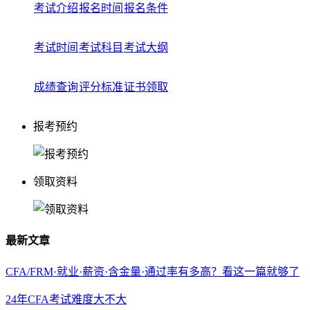
考试介绍
报名时间
报名条件
考试时间
考试科目
考试大纲
成绩查询
评分标准
证书领取
报考预约
领取资料
最新文章
CFA/FRM·就业·薪资·含金量·通过率有多高？看这一篇就够了
24年CFA考试难度大不大