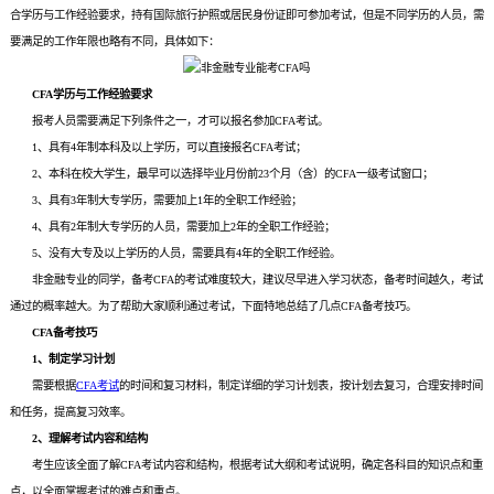
合学历与工作经验要求，持有国际旅行护照或居民身份证即可参加考试，但是不同学历的人员，需
要满足的工作年限也略有不同，具体如下：
CFA学历与工作经验要求
报考人员需要满足下列条件之一，才可以报名参加CFA考试。
1、具有4年制本科及以上学历，可以直接报名CFA考试；
2、本科在校大学生，最早可以选择毕业月份前23个月（含）的CFA一级考试窗口；
3、具有3年制大专学历，需要加上1年的全职工作经验；
4、具有2年制大专学历的人员，需要加上2年的全职工作经验；
5、没有大专及以上学历的人员，需要具有4年的全职工作经验。
非金融专业的同学，备考CFA的考试难度较大，建议尽早进入学习状态，备考时间越久，考试
通过的概率越大。为了帮助大家顺利通过考试，下面特地总结了几点CFA备考技巧。
CFA备考技巧
1、制定学习计划
需要根据
CFA考试
的时间和复习材料，制定详细的学习计划表，按计划去复习，合理安排时间
和任务，提高复习效率。
2、理解考试内容和结构
考生应该全面了解CFA考试内容和结构，根据考试大纲和考试说明，确定各科目的知识点和重
点，以全面掌握考试的难点和重点。