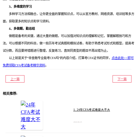
3、多维度的学习
多种学习方法相融合，让你更全面的掌握知识点，可以从官方教材、网络资源、培训班等多方
面，获取更多的知识点和学习资料。
4、多做题，勤总结
做题是备考的关键，通过大量的做题，可以加强对知识点的理解和记忆，掌握解题技巧和方
法。可以根据不同的科目，做一些历年考试真题和模拟试卷，有助于熟悉考试形式和题型，提高考
试分数，而且要将错题进行整理，反复练习，直到同类型的题目不再出错为止。
以上就是关于“非金融专业能考CFA吗”的内容介绍，打算考CFA证书的同学，
点击此处>>即可
免费领取CFA考试备考精华资料
。
上一篇
下一篇
相关推荐:
1. 24年CFA考试难度大不大
2024-06-25