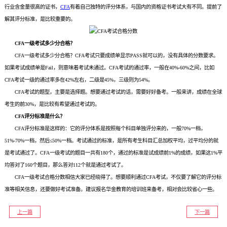
行业含金量很高的证书，
CFA
有着自己独特的评分体系，与国内的资格证书考试大有不同。提前了
解其评分标准，是比较重要的。
CFA一级考试多少分合格？
CFA一级考试多少分合格？CFA考试只要成绩单显示PASS就可以的，没有具体的分数要求。
如果考试成绩单是Fail，则意味着考试未通过。CFA考试的通过率，一般在40%-60%之间，比如
CFA考试一级的通过率多在42%左右，二级是45%，三级则为54%。
CFA考试的题型，主要是选择题。想要通过考试的话，需要好好备考。一般来讲，成绩在全球
考生的前30%，是比较有希望通过考试的。
CFA评分标准是什么？
CFA评分标准是这样的：它的评分体系是按照每个科目单独评分来的，一般70%一档，
51%-70%一档，然后≤50%一档。考试通过的标准，是所有考生科目汇总加权平均，过平均分的就
是考试通过了。CFA一级考试的题目一共有180个，通过的标准是试成绩前1%的成绩，如果这1%平
均答对了160个题目，那么答对112个就是通过考试了。
CFA一级考试合格分数相信大家已经晓得了。想要顺利通过CFA考试，不仅要了解它的评分标
准等相关信息，还要做好考试准备。建议报名华金教育的培训班来备考，相对会比较省心一些。
上一篇
下一篇